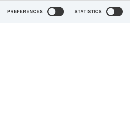
PREFERENCES
STATISTICS
S
ERARE
FACEBOOK
LINKEDIN
T