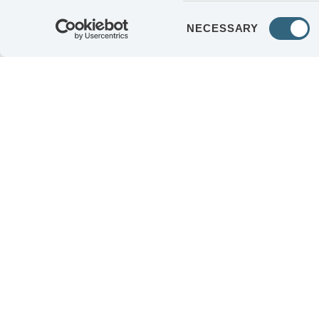
Consent
NECESSARY
Selection
KUNDERBJUDANDE
OM AGE
VÅRA ENHETER
INVEST
KVALITET & MILJÖ
KONTAK
KARRIÄR