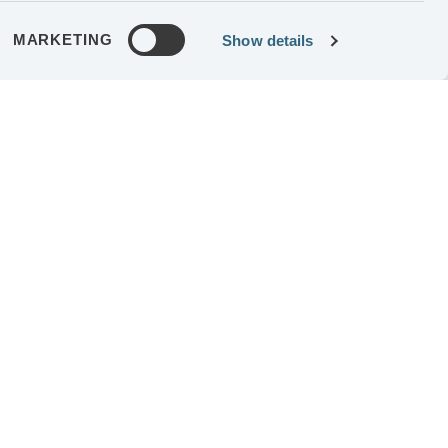
MARKETING
Show details
LEGAL NOTICE
GDPR & COOKIES
YOUTUBE
INSTÄLLNINGAR COOKIES
© 2019 AGES INDUSTRI AB