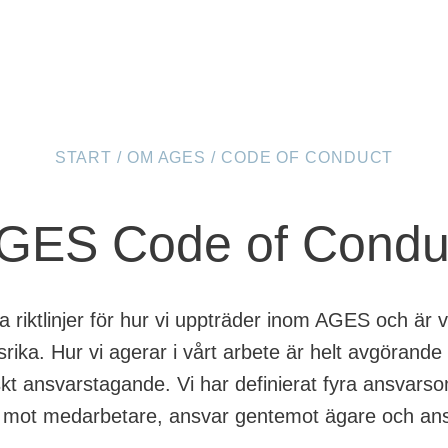
START
/
OM AGES
/
CODE OF CONDUCT
GES Code of Condu
 riktlinjer för hur vi uppträder inom AGES och är vi
rika. Hur vi agerar i vårt arbete är helt avgörande
iskt ansvarstagande. Vi har definierat fyra ansvar
r mot medarbetare, ansvar gentemot ägare och an