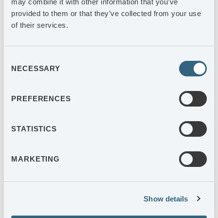
may combine it with other information that you’ve
provided to them or that they’ve collected from your use
of their services.
AGES VÄRNAMO
Consent
AGES Värnamo är ledande inom avancerad skärande
NECESSARY
Selection
bearbetning med bred kompetens inom svarvning, fräsning
och slipning. Kunderna finns inom fordons- och
verkstadsindustrin i Europa.
PREFERENCES
STATISTICS
MARKETING
Show details