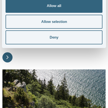
Allow all
APM AUGUST PETTERSSON
Allow selection
APM August Pettersson AB är verksamma inom
affärsområdena kontrollfixturer, CNC-fräsning och CMM-
Deny
mätning och erbjuder tillverkning i flera material som till
exempel honeycomb och plast, aluminium och stål.