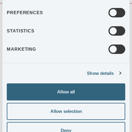
PREFERENCES
DOKUMENT
STATISTICS
20260407 Prsm Publicering av åresredovisning
MARKETING
och hållbarhetsrapport
Show details
AGES Annual Report 2025
Allow all
AGES Hållbarhetsrapport
Allow selection
Go back
Deny