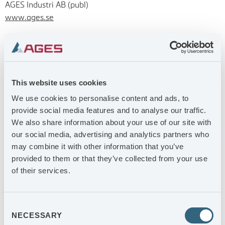
AGES Industri AB (publ)
www.ages.se
AGES erbjuder gjutning, bearbetning, tooling och
montering av kvalificerade precisionskomponenter i större
serier. AGES nettoomsättning uppgår till ca 900 MSEK och
koncernen har i dag ca 330 medarbetare.
This website uses cookies
AGES B-aktier är noterade på Nasdaq Stockholm First
We use cookies to personalise content and ads, to
North Premier Growth Market under kortnamnet AGES B
provide social media features and to analyse our traffic.
och företagets Certified Advisor är Eminova
We also share information about your use of our site with
Fondkommisson AB, adviser@eminova.se, +46 (0) 8
our social media, advertising and analytics partners who
684 211 10.
may combine it with other information that you’ve
provided to them or that they’ve collected from your use
Informationen lämnades, genom ovanstående
of their services.
kontaktpersons försorg, för offentliggörande
2026-04-07
10:00 CET
Consent
NECESSARY
Selection