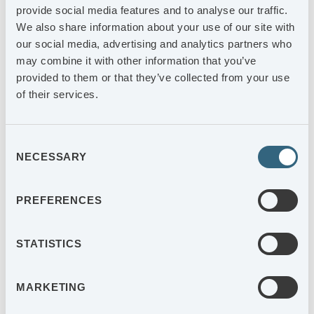
jämförelsekvartal 2024. Rörelsemarginalen uppgick till 6,1
provide social media features and to analyse our traffic.
procent (11,8). Trots lägre resultat uppvisar vi en god
We also share information about your use of our site with
motståndskraft i en utmanande marknad.
our social media, advertising and analytics partners who
may combine it with other information that you’ve
Efter försäljningen av AGES Casting Unnaryd har vi nu en
provided to them or that they’ve collected from your use
stark balansräkning och god finansiell kapacitet. Det ger
of their services.
oss trygghet och handlingsutrymme inför den tillväxtresa
vi har framför oss – både genom organisk tillväxt och
framtida förvärv.
Consent
NECESSARY
Selection
Med ett tydligt fokus på våra kärnverksamheter, fortsatt
effektivisering samt en stärkt kunddialog ser vi med
tillförsikt på utvecklingen under kommande perioden.
PREFERENCES
Halmstad maj 2025
STATISTICS
Se vidare bifogad rapport.
För ytterligare information, kontakta:
MARKETING
Anders Magnusson, CEO AGES Industri AB