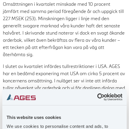
Omsättningen i kvartalet minskade med 10 procent
jämfört med samma period föregående år och uppgick till
227 MSEK (253). Minskningen ligger i linje med den
generellt svagare marknad våra kunder haft det senaste
halvåret. I skrivande stund noterar vi dock en svagt ökande
orderbok, vilket även bekräftas av flera av våra kunder –
ett tecken på att efterfrågan kan vara på väg att
återhämta sig.
I slutet av kvartalet infördes tullrestriktioner i USA. AGES
har en bedömd exponering mot USA om cirka 5 procent av
koncernens omsättning. I nuläget ser vi inte att införda
tullar påverkat vår orderbok och vi för dagligen dialog med
våra kunder i syfte att fånga upp signaler kring
frågeställningen.
Rörelseresultatet för kvartalet uppgick till 14 MSEK (30),
This website uses cookies
vilket förklaras av lägre omsättning och ett mycket starkt
We use cookies to personalise content and ads, to