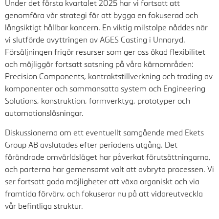
Under det första kvartalet 2025 har vi fortsatt att
genomföra vår strategi för att bygga en fokuserad och
långsiktigt hållbar koncern. En viktig milstolpe nåddes när
vi slutförde avyttringen av AGES Casting i Unnaryd.
Försäljningen frigör resurser som ger oss ökad flexibilitet
och möjliggör fortsatt satsning på våra kärnområden:
Precision Components, kontraktstillverkning och trading av
komponenter och sammansatta system och Engineering
Solutions, konstruktion, formverktyg, prototyper och
automationslösningar.
Diskussionerna om ett eventuellt samgående med Ekets
Group AB avslutades efter periodens utgång. Det
förändrade omvärldsläget har påverkat förutsättningarna,
och parterna har gemensamt valt att avbryta processen. Vi
ser fortsatt goda möjligheter att växa organiskt och via
framtida förvärv, och fokuserar nu på att vidareutveckla
vår befintliga struktur.