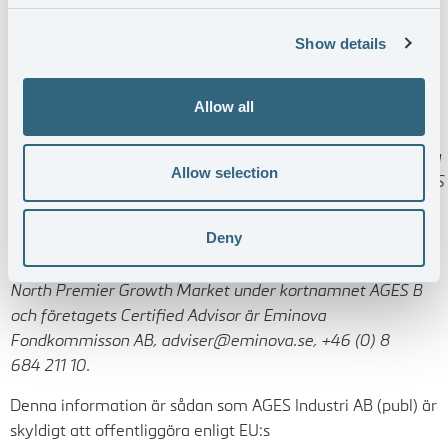
Tel: +46 (0)
705 42 01 50
Show details
E-post:
anders.magnusson@ages.se
AGES Industri AB (publ)
Allow all
www.ages.se
AGES erbjuder gjutning, bearbetning, tooling och montering
Allow selection
av kvalificerade precisionskomponenter i större serier. AGES
nettoomsättning uppgår till ca 900 MSEK och koncernen
har i dag ca 350 medarbetare.
Deny
AGES B-aktier är noterade på Nasdaq Stockholm First
North Premier Growth Market under kortnamnet AGES B
och företagets Certified Advisor är Eminova
Fondkommisson AB, adviser@eminova.se, +46 (0) 8
684 211 10.
Denna information är sådan som AGES Industri AB (publ) är
skyldigt att offentliggöra enligt EU:s