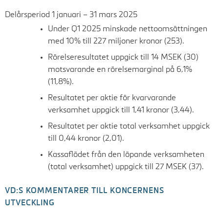
Delårsperiod 1 januari – 31 mars 2025
Under Q1 2025 minskade nettoomsättningen
med 10%
till 227 miljoner kronor (253).
Rörelseresultatet uppgick till 14 MSEK (30)
motsvarande
en rörelsemarginal på 6,1%
(11,8%).
Resultatet per aktie för kvarvarande
verksamhet uppgick
till 1,41 kronor (3,44).
Resultatet per aktie total verksamhet uppgick
till 0,44 kronor (2,01).
Kassaflödet från den löpande verksamheten
(total verksamhet) uppgick till
27 MSEK (37).
VD:S KOMMENTARER TILL KONCERNENS
UTVECKLING