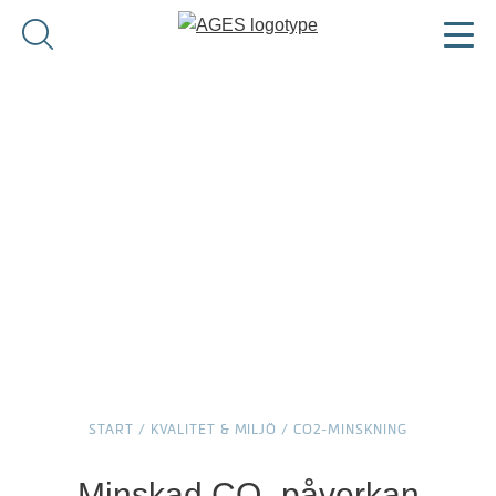
START
/
KVALITET & MILJÖ
/
CO2-MINSKNING
Minskad CO
-påverkan