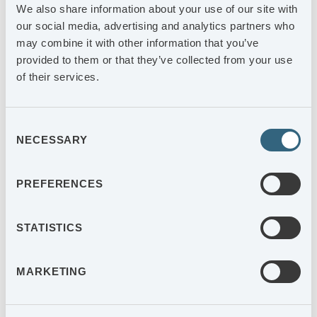
We also share information about your use of our site with
our social media, advertising and analytics partners who
may combine it with other information that you’ve
provided to them or that they’ve collected from your use
DRIVS PÅ LEDNINGSNIVÅ
of their services.
Tillsammans med fristående, externa konsulter har vi internt
och med våra leverantörer gått igenom hela leveranskedjan
Consent
med kontroll och kartläggning i alla led och kan nu redovisa
NECESSARY
Selection
CO
-påverkan i kg per kg levererat gjutgods. Därmed är vi
2
först ut på marknaden.
PREFERENCES
STATISTICS
MARKETING