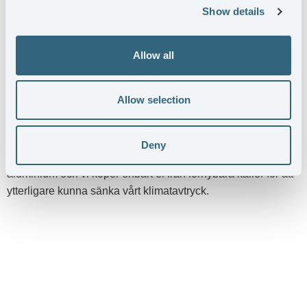
Show details
BECAUSE WE CARE
Allow all
För att öka kunskapen och utveckla strategier för minskad
klimatpåverkan har vi tagit fram en kalkyl gällande våra
Allow selection
pressgjutna aluminiumprodukter, utan efterbehandling, från
råvara till färdig produkt, enligt den internationella
standarden Greenhouse Gas Protocol (GHG). Våra
Deny
pressgjutna produkter är gjorda av 100% återvunnen
aluminium och vi köper enbart el från förnybara källor för att
ytterligare kunna sänka vårt klimatavtryck.