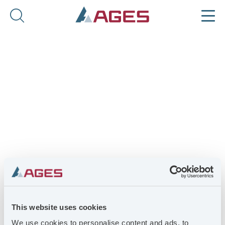
START
/
VÅRA ENHETER
/
ÖSTLINGS VERKTYG
This website uses cookies
Östlings Verktyg
We use cookies to personalise content and ads, to