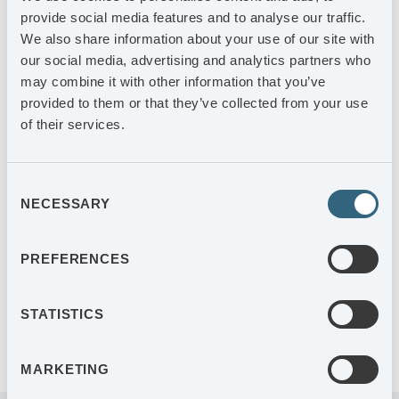
provide social media features and to analyse our traffic.
We also share information about your use of our site with
Östlings Verktyg är en ledande aktör inom
our social media, advertising and analytics partners who
verktygstillverkning, så som provverktyg,
may combine it with other information that you’ve
produktionsverktyg och lågserieproduktion.
provided to them or that they’ve collected from your use
of their services.
Consent
NECESSARY
Selection
TILL
KONTAKT
ÖSTLING.SE
PREFERENCES
STATISTICS
MARKETING