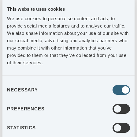
vibeke.gyllenram@ages.se
This website uses cookies
ANDERS BERGGREN
We use cookies to personalise content and ads, to
Ordförande
provide social media features and to analyse our traffic.
+46 (0)70-343 16 80
We also share information about your use of our site with
our social media, advertising and analytics partners who
anders.berggren@ages.se
may combine it with other information that you’ve
provided to them or that they’ve collected from your use
JOHAN BLADH
of their services.
CFO
+46 (0)70-604 83 82
johan.bladh@ages.se
Consent
NECESSARY
Selection
AGES INDUSTRI AB
Box 815
PREFERENCES
301 18 Halmstad
STATISTICS