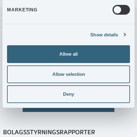
MARKETING
KALENDARIUM
Show details
2026-10-21
Delårsrapport januari-september 2026
Allow all
2027-02-08
Bokslutskommuniké 2026
Allow selection
2027-05-05
Delårsrapport januari-mars 2027
Deny
TILL KALENDARIUM
BOLAGSSTYRNINGSRAPPORTER