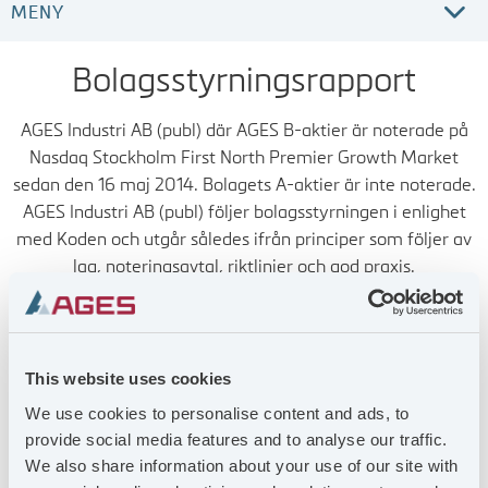
MENY
STYRELSE
Bolagsstyrningsrapport
AGES Industri AB (publ) där AGES B-aktier är noterade på
KONCERNLEDNING
Nasdaq Stockholm First North Premier Growth Market
sedan den 16 maj 2014. Bolagets A-aktier är inte noterade.
BOLAGSORDNING
AGES Industri AB (publ) följer bolagsstyrningen i enlighet
med Koden och utgår således ifrån principer som följer av
BOLAGSSTYRNINGSRAPPORT
lag, noteringsavtal, riktlinjer och god praxis.
Rapporterna om bolagsstyrning har upprättats i enlighet
REVISOR
med bestämmelserna i Koden och avser motsvarande
räkenskapsår. Rapporterna är granskade av bolagets
This website uses cookies
revisor.
BOLAGSSTÄMMA
We use cookies to personalise content and ads, to
provide social media features and to analyse our traffic.
VALBEREDNING
We also share information about your use of our site with
Bolagsstyrningsrapport 2025