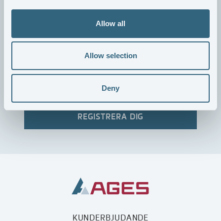
PRENUMERERA PÅ KONCERNNYHETER
Allow all
AGES erbjuder möjlighet att prenumerera på
koncernnyheter såsom pressmeddelanden och finansiella
Allow selection
rapporter genom mailutskick.
Deny
KUNDERBJUDANDE