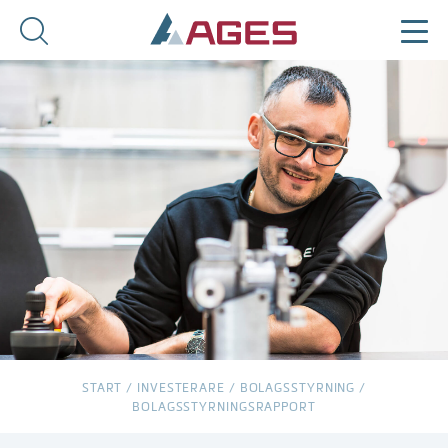
START
/
INVESTERARE
/
BOLAGSSTYRNING
/
BOLAGSSTYRNINGSRAPPORT