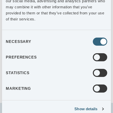
our social media, advertising and analytics partners who
may combine it with other information that you’ve
Bolagsstyrningsrapport 2024
ERSÄTTNINGAR
provided to them or that they’ve collected from your use
of their services.
Bolagsstyrningsrapport 2023
INCITAMENTSPROGRAM
Bolagsstyrningsrapport 2022
Consent
NECESSARY
Selection
Bolagsstyrningsrapport 2021
PREFERENCES
Bolagsstyrningsrapport 2020
Bolagsstyrningsrapport 2019
STATISTICS
Bolagsstyrningsrapport 2018
MARKETING
Show details