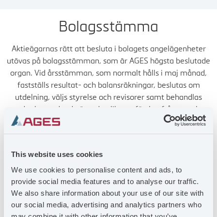
STYRELSE
Bolagsstämma
Aktieägarnas rätt att besluta i bolagets angelägenheter
KONCERNLEDNING
utövas på bolagsstämman, som är AGES högsta beslutade
organ. Vid årsstämman, som normalt hålls i maj månad,
BOLAGSORDNING
fastställs resultat- och balansräkningar, beslutas om
utdelning, väljs styrelse och revisorer samt behandlas
BOLAGSSTYRNINGSRAPPORT
andra lagstadgade ärenden liksom förslag från styrelse
och aktieägare. Kallelse till bolagsstämma ska enligt
bolagsordningen ske genom annonsering i Post och Inrikes
REVISOR
Tidningar och på bolagets webbplats. Att kallelse skett
This website uses cookies
skall annonseras i Dagens Industri.
BOLAGSSTÄMMA
We use cookies to personalise content and ads, to
provide social media features and to analyse our traffic.
Årsstämma 2026
We also share information about your use of our site with
VALBEREDNING
our social media, advertising and analytics partners who
Årsstämma 2025
may combine it with other information that you’ve