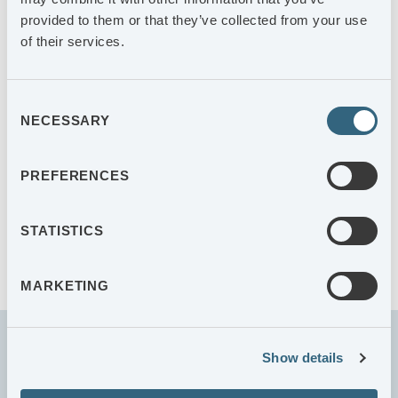
ERSÄTTNINGAR
provided to them or that they’ve collected from your use
Årsstämma 2024
of their services.
INCITAMENTSPROGRAM
Årsstämma 2023
Consent
Årsstämma 2022
NECESSARY
Selection
Årsstämma 2021
PREFERENCES
Årsstämma 2020
STATISTICS
Årsstämma 2019
MARKETING
Show details
PRENUMERERA PÅ KONCERNNYHETER