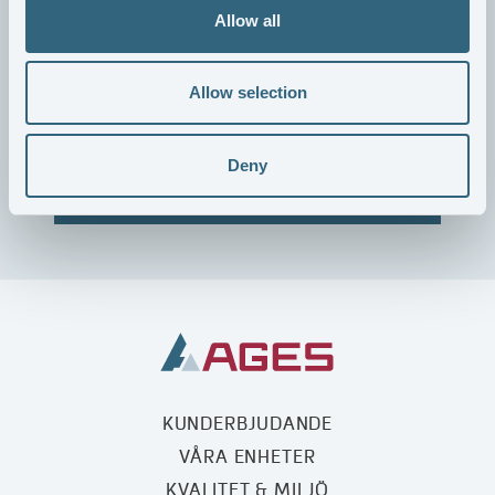
AGES erbjuder möjlighet att prenumerera på
Allow all
koncernnyheter såsom pressmeddelanden och finansiella
rapporter genom mailutskick.
Allow selection
Deny
KUNDERBJUDANDE
VÅRA ENHETER
KVALITET & MILJÖ