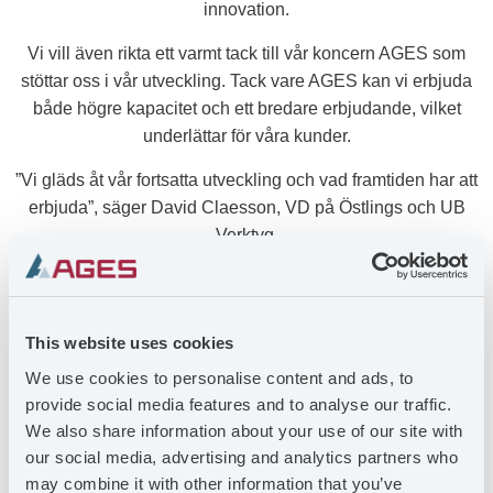
innovation.
Vi vill även rikta ett varmt tack till vår koncern AGES som
stöttar oss i vår utveckling. Tack vare AGES kan vi erbjuda
både högre kapacitet och ett bredare erbjudande, vilket
underlättar för våra kunder.
”Vi gläds åt vår fortsatta utveckling och vad framtiden har att
erbjuda”, säger David Claesson, VD på Östlings och UB
Verktyg.
Sedan oktober 2023 är Östlings en del av AGES-gruppen
och ingår i affärsområdet Engineering Solutions tillsammans
med UB Verktyg, APM och A-Tooling.
This website uses cookies
We use cookies to personalise content and ads, to
AGES ENGINEERING SOLUTIONS
provide social media features and to analyse our traffic.
Affärsområdet omfattar konstruktion och tillverkning av
We also share information about your use of our site with
formverktyg, kontrollfixturer, prototyp och
our social media, advertising and analytics partners who
småserietillverkning samt automatisering. Därtill erbjuder vi
may combine it with other information that you’ve