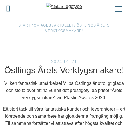
START
/
OM AGES
/
AKTUELLT
/
ÖSTLINGS ÅRETS
VERKTYGSMAKARE!
2024-05-21
Östlings Årets Verktygsmakare!
Vilken fantastisk utmärkelse! Vi på Östlings är otroligt glada
och stolta över att ha vunnit det prestigefyllda priset ”Årets
verktygsmakare” vid Plastic Awards 2024.
Ett stort tack till våra fantastiska kunder och leverantörer – ert
förtroende och samarbete har gjort denna framgång möjlig.
Tillsammans fortsätter vi att sträva efter högsta kvalitet och