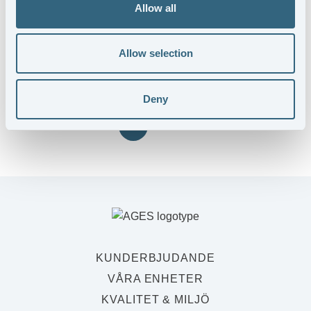
A-TOOLING
Allow all
Verktygskomponenter till företag verksamma inom
plåtbearbetning, formsprutning, pressgjutning och
Allow selection
automation.
Deny
Tillbaka
KUNDERBJUDANDE
VÅRA ENHETER
KVALITET & MILJÖ